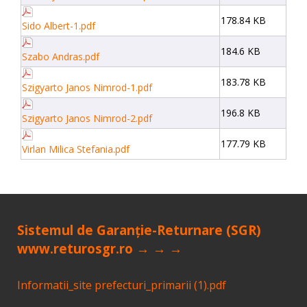
178.84 KB
Sido Albert-1.pdf
184.6 KB
Szabo Andras.pdf
183.78 KB
Szigyarto Janos Nimrod-1.pdf
196.8 KB
Szigyarto Janos Nimrod-2.pdf
177.79 KB
Virlan Milica Stefania.pdf
Sistemul de Garanție-Returnare (SGR)
www.returosgr.ro → → →
Informatii_site prefecturi_primarii (1).pdf