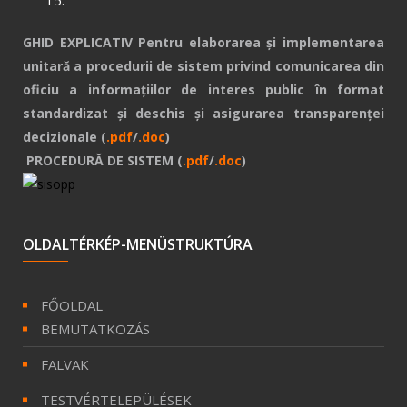
15.
GHID EXPLICATIV Pentru elaborarea și implementarea
unitară a procedurii de sistem privind comunicarea din
oficiu a informațiilor de interes public în format
standardizat și deschis și asigurarea transparenței
decizionale (
.pdf
/
.doc
)
PROCEDURĂ DE SISTEM (
.pdf
/
.doc
)
OLDALTÉRKÉP-MENÜSTRUKTÚRA
FŐOLDAL
BEMUTATKOZÁS
FALVAK
TESTVÉRTELEPÜLÉSEK