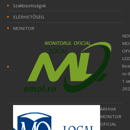
Szakbizottságok
ELÉRHETŐSÉG
MONITOR
NO
MO
OFI
LOC
înc
cu 
1 ia
202
ARHIVA
MONITOR
OFICIAL