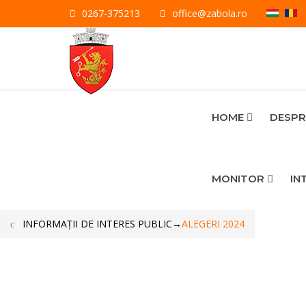
0267-375213
office@zabola.ro
HOME
DESPR
MONITOR
IN
INFORMAŢII DE INTERES PUBLIC
→
ALEGERI 2024